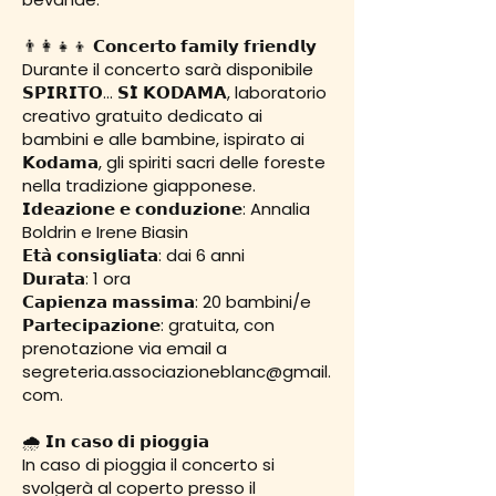
👨‍👩‍👧‍👦 𝗖𝗼𝗻𝗰𝗲𝗿𝘁𝗼 𝗳𝗮𝗺𝗶𝗹𝘆 𝗳𝗿𝗶𝗲𝗻𝗱𝗹𝘆
Durante il concerto sarà disponibile
𝗦𝗣𝗜𝗥𝗜𝗧𝗢… 𝗦𝗜̀ 𝗞𝗢𝗗𝗔𝗠𝗔, laboratorio
creativo gratuito dedicato ai
bambini e alle bambine, ispirato ai
𝗞𝗼𝗱𝗮𝗺𝗮, gli spiriti sacri delle foreste
nella tradizione giapponese.
𝗜𝗱𝗲𝗮𝘇𝗶𝗼𝗻𝗲 𝗲 𝗰𝗼𝗻𝗱𝘂𝘇𝗶𝗼𝗻𝗲: Annalia
Boldrin e Irene Biasin
𝗘𝘁𝗮̀ 𝗰𝗼𝗻𝘀𝗶𝗴𝗹𝗶𝗮𝘁𝗮: dai 6 anni
𝗗𝘂𝗿𝗮𝘁𝗮: 1 ora
𝗖𝗮𝗽𝗶𝗲𝗻𝘇𝗮 𝗺𝗮𝘀𝘀𝗶𝗺𝗮: 20 bambini/e
𝗣𝗮𝗿𝘁𝗲𝗰𝗶𝗽𝗮𝘇𝗶𝗼𝗻𝗲: gratuita, con
prenotazione via email a
segreteria.associazioneblanc@gmail.
com.
🌧️ 𝗜𝗻 𝗰𝗮𝘀𝗼 𝗱𝗶 𝗽𝗶𝗼𝗴𝗴𝗶𝗮
In caso di pioggia il concerto si
svolgerà al coperto presso il