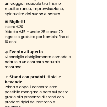
un viaggio musicale tra lirismo
mediterraneo, improvvisazione,
spiritualità del suono e natura.
🎟 𝗕𝗶𝗴𝗹𝗶𝗲𝘁𝘁𝗶
Intero €20
Ridotto €15 – under 25 e over 70
Ingresso gratuito per bambini fino ai
10 anni
🌿 𝗘𝘃𝗲𝗻𝘁𝗼 𝗮𝗹𝗹’𝗮𝗽𝗲𝗿𝘁𝗼
Si consiglia abbigliamento comodo e
adatto a un contesto naturale
montano.
🍷 𝗦𝘁𝗮𝗻𝗱 𝗰𝗼𝗻 𝗽𝗿𝗼𝗱𝗼𝘁𝘁𝗶 𝘁𝗶𝗽𝗶𝗰𝗶 𝗲
𝗯𝗲𝘃𝗮𝗻𝗱𝗲
Prima e dopo il concerto sarà
possibile mangiare e bere sul posto
grazie alla presenza di stand con
prodotti tipici del territorio e
bevande.