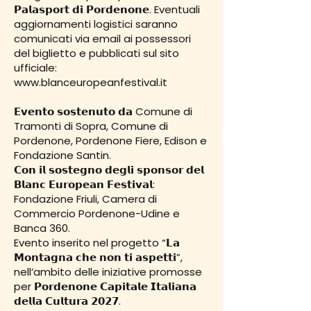
𝗣𝗮𝗹𝗮𝘀𝗽𝗼𝗿𝘁 𝗱𝗶 𝗣𝗼𝗿𝗱𝗲𝗻𝗼𝗻𝗲. Eventuali
aggiornamenti logistici saranno
comunicati via email ai possessori
del biglietto e pubblicati sul sito
ufficiale:
www.blanceuropeanfestival.it
𝗘𝘃𝗲𝗻𝘁𝗼 𝘀𝗼𝘀𝘁𝗲𝗻𝘂𝘁𝗼 𝗱𝗮 Comune di
Tramonti di Sopra, Comune di
Pordenone, Pordenone Fiere, Edison e
Fondazione Santin.
𝗖𝗼𝗻 𝗶𝗹 𝘀𝗼𝘀𝘁𝗲𝗴𝗻𝗼 𝗱𝗲𝗴𝗹𝗶 𝘀𝗽𝗼𝗻𝘀𝗼𝗿 𝗱𝗲𝗹
𝗕𝗹𝗮𝗻𝗰 𝗘𝘂𝗿𝗼𝗽𝗲𝗮𝗻 𝗙𝗲𝘀𝘁𝗶𝘃𝗮𝗹:
Fondazione Friuli, Camera di
Commercio Pordenone-Udine e
Banca 360.
Evento inserito nel progetto “𝗟𝗮
𝗠𝗼𝗻𝘁𝗮𝗴𝗻𝗮 𝗰𝗵𝗲 𝗻𝗼𝗻 𝘁𝗶 𝗮𝘀𝗽𝗲𝘁𝘁𝗶”,
nell’ambito delle iniziative promosse
per 𝗣𝗼𝗿𝗱𝗲𝗻𝗼𝗻𝗲 𝗖𝗮𝗽𝗶𝘁𝗮𝗹𝗲 𝗜𝘁𝗮𝗹𝗶𝗮𝗻𝗮
𝗱𝗲𝗹𝗹𝗮 𝗖𝘂𝗹𝘁𝘂𝗿𝗮 𝟮𝟬𝟮𝟳.