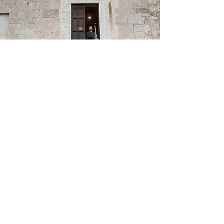
Orchestra da
Camera
di Perugia
L’Orchestra da Camera di Perugia
nasce dall’esperienza di giovani
musicisti umbri impegnati nella
diffusione della cultura musicale e
nella produzione concertistica.
Formata da archi e fiati, riunisce